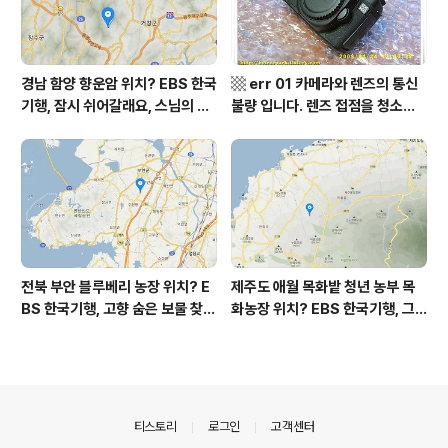
경남 함양 향운암 위치? EBS 한국
▩ err 01 카메라와 렌즈의 통신
기행, 잠시 쉬어갈래요, 스님의 어
불량 입니다. 렌즈 접점을 청소하
느 여름날, 함양 향운암 어디? / 경
여 주십시요? (캐논 50D) ▩
상남도 함양군 가볼 만한 곳, 용추
계곡 향운암 명천스님, 덕유산 황
석산 거망산 기백산
전북 부안 블루베리 농장 위치? E
제주도 애월 목화밭 청년 농부 목
BS 한국기행, 고향 숨은 보물 찾
화농장 위치? EBS 한국기행, 그
기, 우리 동네 재발견, 부안군 부안
인생 탐나도다 제주, 목화오름 그
읍 우영덕 우서라 씨 부녀 블루베
사나이, 애월읍 어음리 정보람 씨
리 농장 우하하하우스 어디? / 전
목화 재배 '목화오름' 목화농장 어
라북도 부안 가볼 만한 곳
디? / 제주도 가볼 만한 곳
의안내
티스토리
로그인
고객센터