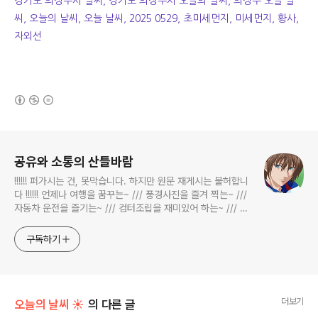
경기도 의정부시 날씨, 경기도 의정부시 오늘의 날씨, 의정부 오늘 날
씨, 오늘의 날씨, 오늘 날씨, 2025 0529, 초미세먼지, 미세먼지, 황사,
자외선
(새창열림)
로그 정보
공유와 소통의 산들바람
!!!!!! 퍼가시는 건, 못막습니다. 하지만 원문 재게시는 불허합니
다 !!!!!! 언제나 여행을 꿈꾸는~ /// 풍경사진을 즐겨 찍는~ ///
자동차 운전을 즐기는~ /// 컴터조립을 재미있어 하는~ /// 고
전과 동시대물을 넘나드는~ /// 요리가 은근히 재밌는~ /// 편
식하는 미드가 있는~ /// 사회적 이슈에 발언하는~ 不老巨
구독하기
더보기
오늘의 날씨 ☀
의 다른 글