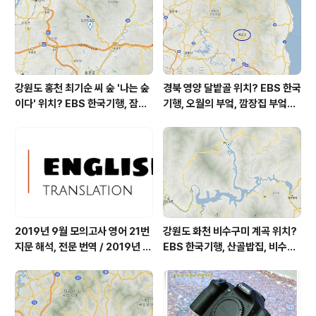
보통 = 24 ㎍/m³ 자..
강원도 홍천 최기순 씨 숲 '나는 숲
경북 영양 달밭골 위치? EBS 한국
이다' 위치? EBS 한국기행, 잠시
기행, 오월의 부엌, 깜장집 부엌은
쉬어갈래요, 나를 부르는 숲, 홍천
따스했네, 영양군 영양읍 달밭골
군 최기순 씨 캠핑장 펜션 어디? /
어디? / 경상북도 영양군 가볼 만
강원도 홍천군 가볼 만한 곳, (구)
한 곳, 영양읍 상원리. KBS 인간극
까르돈, kbs 인간극장
장 임분노미 할머니
2019년 9월 모의고사 영어 21번
강원도 화천 비수구미 계곡 위치?
지문 해석, 전문 번역 / 2019년 9
EBS 한국기행, 산골밥집, 비수구
월 평가원 모의고사 영어 지문 번
미 할매 밥상, 이중일 최길순 씨 부
역, 평가원 2019년 고3 9월 영어
부 화천군 비수구미 낙타민박 어
영역 외국어영역 전문 해석, Engli
디? / 강원도 화천군 가볼 만한 곳
sh to Korean translation
비수구미 마을, 파로호